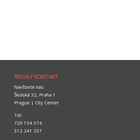
Přihlásit se
Zdroj kanálů (příspěvky)
Kanál komentářů
Česká lokalizace
RYCHLÝ KONTAKT
Navštivte nás:
Školská 32, Praha 1
Prague | City Center
Tel:
720 154 374
312 241 237