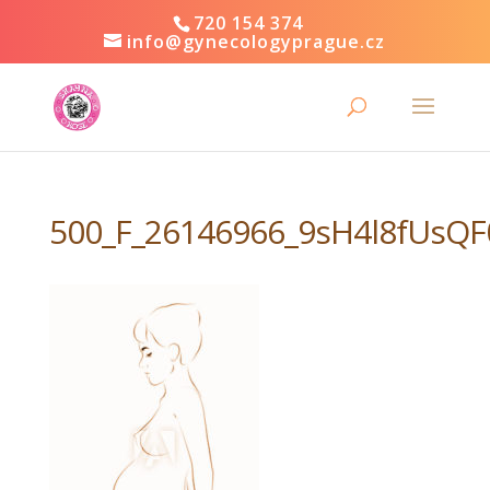
720 154 374
info@gynecologyprague.cz
500_F_26146966_9sH4l8fUsQ