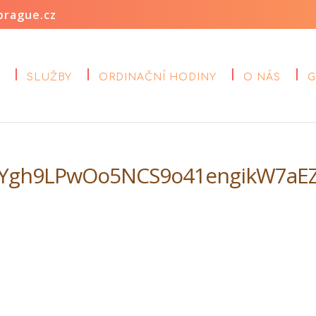
prague.cz
SLUŽBY
ORDINAČNÍ HODINY
O NÁS
G
SYgh9LPwOo5NCS9o41engikW7aE