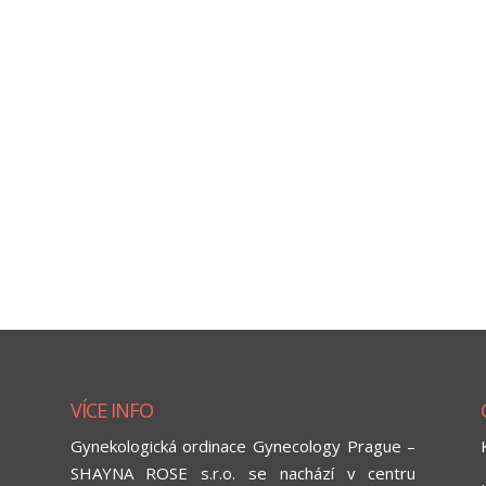
VÍCE INFO
Gynekologická ordinace Gynecology Prague –
SHAYNA ROSE s.r.o. se nachází v centru