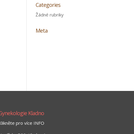
Categories
Žádné rubriky
Meta
Přihlásit se
Zdroj kanálů (příspěvky)
Kanál komentářů
Česká lokalizace
Gynekologie Kladno
Klikněte pro více INFO