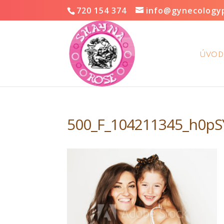
720 154 374
info@gynecology
ÚVOD
500_F_104211345_h0p